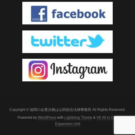
Copyright © 福岡の企業法務は山田総合法律事務所 All Rights Reserved.
Powered by
WordPress
with
Lightning Theme
&
VK All in One
Expansion Unit